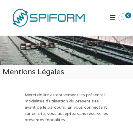
A
S
l
l
P
0
e
I
r
F
a
O
u
R
c
M
o
L
n
t
a
Mentions Légales
e
B
n
o
u
u
t
Merci de lire attentivement les présentes
modalités d’utilisation du présent site
i
avant de le parcourir. En vous connectant
q
sur ce site, vous acceptez sans réserve les
u
présentes modalités.
e