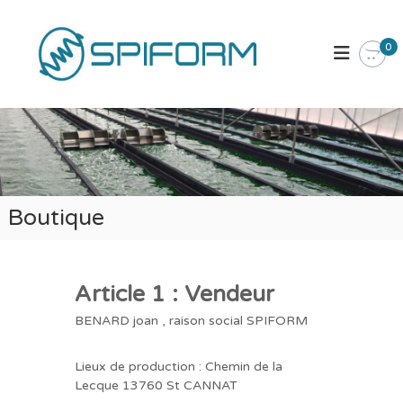
A
S
l
l
P
0
e
I
r
F
a
O
u
R
c
M
o
L
n
t
a
Boutique
e
B
n
o
u
u
t
Article 1 : Vendeur
i
BENARD joan , raison social SPIFORM
q
u
Lieux de production : Chemin de la
e
Lecque 13760 St CANNAT